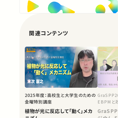
関連コンテンツ
2025年度：高校生と大学生のための
GraSP
金曜特別講座
EBPMと
植物が光に反応して「動く」メカ
GraS