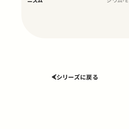
ニズム
ジウム-
シリーズに戻る