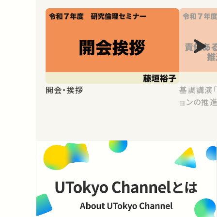
開会・挨拶
基調講演
ョンの推