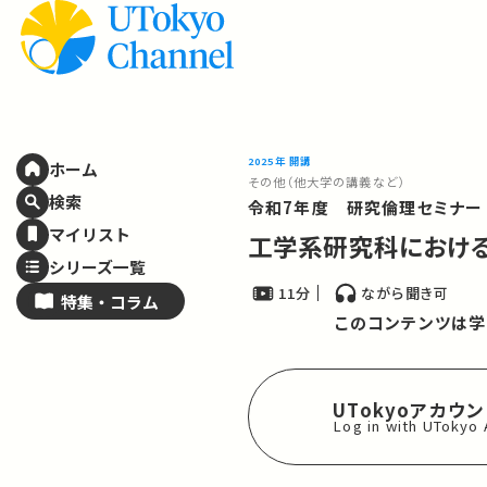
2025年 開講
ホーム
その他（他大学の講義など）
検索
令和7年度 研究倫理セミナー
マイリスト
工学系研究科におけるEL
シリーズ一覧
11分
ながら聞き可
特集・
コラム
このコンテンツは学
UTokyoアカウ
Log in with UTokyo