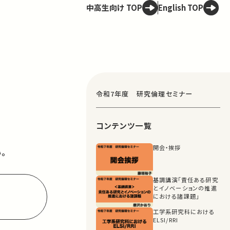
中高生向け TOP
English TOP
令和7年度 研究倫理セミナー
コンテンツ一覧
開会・挨拶
。
基調講演「責任ある研究
とイノベーションの推進
における諸課題」
工学系研究科における
ELSI/RRI