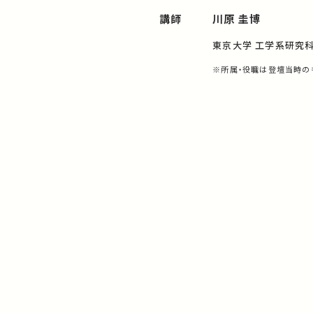
講師
川原 圭博
東京大学 工学系研究科 
※所属・役職は登壇当時の