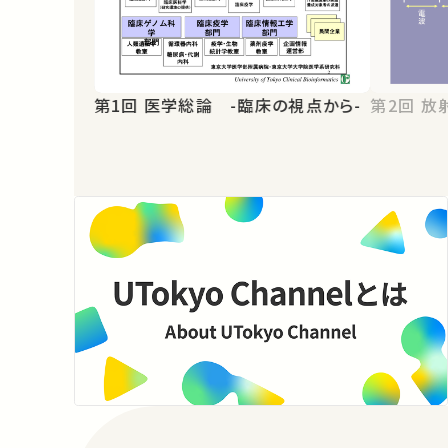
第1回 医学総論 -臨床の視点から-
第2