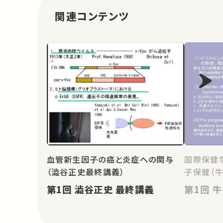
関連コンテンツ
血管新生因子の癌と炎症への関与
国際保健
（澁谷正史最終講義）
子保健（
第1回 澁谷正史 最終講義
第