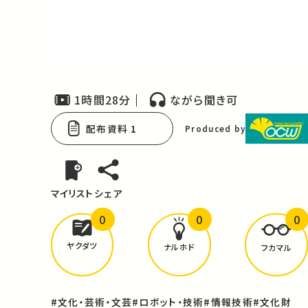
Video
1時間28分
ながら聞き可
配布資料 1
Produced by
マイリスト
シェア
0
0
0
どんな学びが
ありましたか？
ヤクダツ
ナルホド
フカマル
#文化・芸術・文芸
#ロボット・技術
#情報技術
#文化財