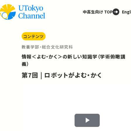
中高生向け TOP
Engl
コンテンツ
教養学部・総合文化研究科
情報＜よむ・かく＞の新しい知識学（学術俯瞰講
義）
第7回 | ロボットがよむ・かく
Play