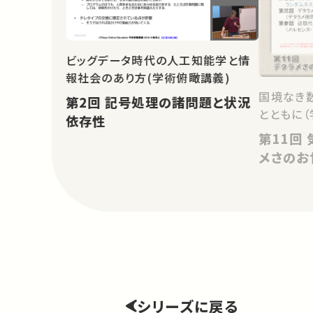
ビッグデータ時代の人工知能学と情
報社会のあり方(学術俯瞰講義)
国境なき
第2回 記号処理の諸問題と状況
とともに（
依存性
第11回 気付かぬうちに、デタラ
メさのお
シリーズに戻る