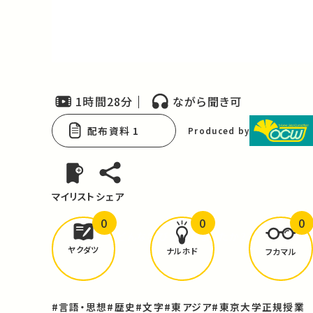
Video
1時間28分
ながら聞き可
配布資料 1
Produced by
マイリスト
シェア
0
0
0
どんな学びが
ありましたか？
ヤクダツ
ナルホド
フカマル
#言語・思想
#歴史
#文字
#東アジア
#東京大学正規授業