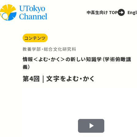
中高生向け TOP
Engl
コンテンツ
教養学部・総合文化研究科
情報＜よむ・かく＞の新しい知識学（学術俯瞰講
義）
第4回 | 文字をよむ・かく
Play