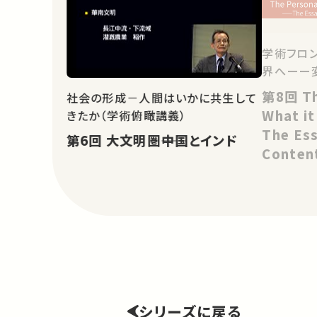
学術フロン
界へーー
第8回 The Personal Voice in
社会の形成－人間はいかに共生して
What it
きたか（学術俯瞰講義）
The Es
第6回 大文明圏――中国とインド
Content
Literat
シリーズに戻る