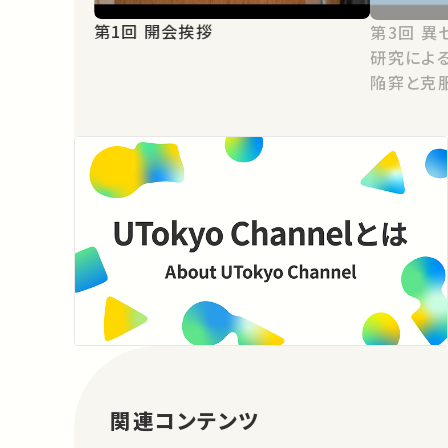
第1回 開会挨拶
第3回 異セクター・異分野間の連携
研究によ
陥穽と克
関連コンテンツ