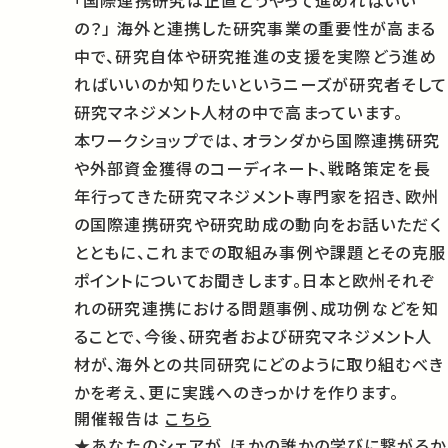
「国際連携研究は正直どうやって進めればいい
の？」 海外と連携した研究事業の重要性が高まる
中で、研究自体や研究推進の支援を実際どう進め
ればいいのか知りたいというニーズが研究者そして
研究マネジメント人材の中で高まっています。
本ワークショップでは、オランダから国際連携研究
や外部資金獲得のコーディネート、戦略策定を長
年行ってきた研究マネジメント専門家を招き、欧州
の国際連携研究や研究助成の動向をお話いただく
とともに、これまでの取組み事例や課題とその克服
ポイントについてお聞きします。日本と欧州それぞ
れの研究連携における問題事例、成功例などを知
ることで、今後、研究者および研究マネジメント人
材が、海外との共同研究にどのように取り組むべき
かを考え、更に実践へのきっかけを作ります。
開催報告は
こちら
★あなたのシェアが、ほかの誰かの学びに繋がるか