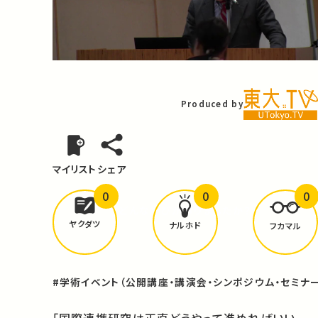
Video
Produced by
マイリスト
シェア
0
0
0
どんな学びが
ありましたか？
ヤクダツ
ナルホド
フカマル
#学術イベント（公開講座・講演会・シンポジウム・セミナー