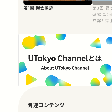
第1回 開会挨拶
第3回 異セクター・異分野間の連携
研究によ
陥穽と克
関連コンテンツ