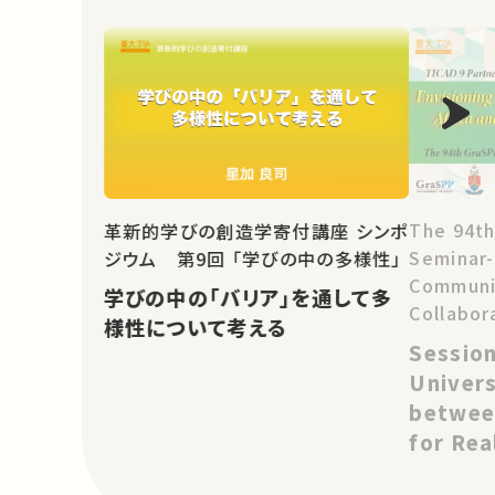
The 94th
革新的学びの創造学寄付講座 シンポ
Seminar
ジウム 第9回 「学びの中の多様性」
Communit
学びの中の「バリア」を通して多
Collabor
様性について考える
and Asia
Session
Change: 
Univers
Project
betwee
for Rea
Change