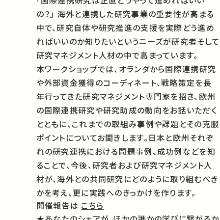
「国際連携研究は正直どうやって進めればいい
の？」 海外と連携した研究事業の重要性が高まる
中で、研究自体や研究推進の支援を実際どう進め
ればいいのか知りたいというニーズが研究者そして
研究マネジメント人材の中で高まっています。
本ワークショップでは、オランダから国際連携研究
や外部資金獲得のコーディネート、戦略策定を長
年行ってきた研究マネジメント専門家を招き、欧州
の国際連携研究や研究助成の動向をお話いただく
とともに、これまでの取組み事例や課題とその克服
ポイントについてお聞きします。日本と欧州それぞ
れの研究連携における問題事例、成功例などを知
ることで、今後、研究者および研究マネジメント人
材が、海外との共同研究にどのように取り組むべき
かを考え、更に実践へのきっかけを作ります。
開催報告は
こちら
★あなたのシェアが、ほかの誰かの学びに繋がるか