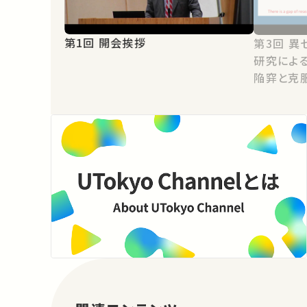
第1回 開会挨拶
第3回 異セクター・異分野間の連携
研究によ
陥穽と克