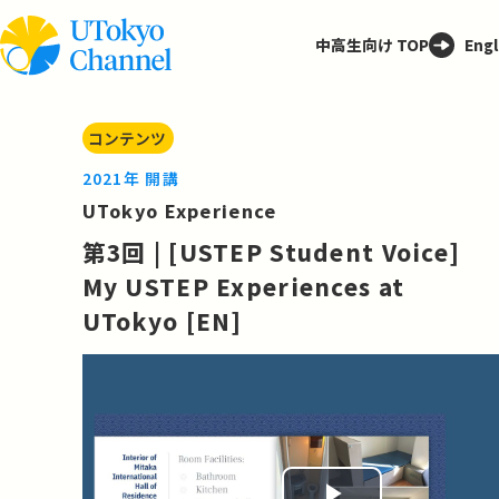
中高生向け TOP
Engl
コンテンツ
2021年 開講
UTokyo Experience
第3回 | [USTEP Student Voice]
My USTEP Experiences at
UTokyo [EN]