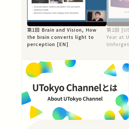
第1回 Brain and Vision, How
第2回 [USTEP Student Voice] A
the brain converts light to
Year at 
perception [EN]
Unforget