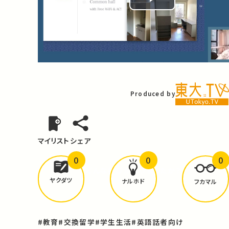
Play
Video
Produced by
マイリスト
シェア
0
0
0
どんな学びが
ありましたか？
ヤクダツ
ナルホド
フカマル
#教育
#交換留学
#学生生活
#英語話者向け