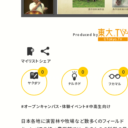
Video
Produced by
マイリスト
シェア
0
0
0
どんな学びが
ありましたか？
ヤクダツ
ナルホド
フカマル
#オープンキャンパス・体験イベント
#中高生向け
日本各地に演習林や牧場など数多くのフィールド