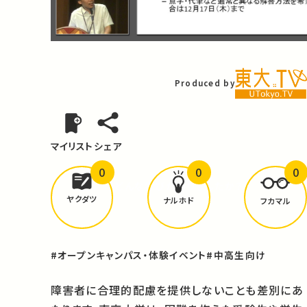
Video
Produced by
マイリスト
シェア
0
0
0
どんな学びが
ありましたか？
ヤクダツ
ナルホド
フカマル
#オープンキャンパス・体験イベント
#中高生向け
障害者に合理的配慮を提供しないことも差別にあ