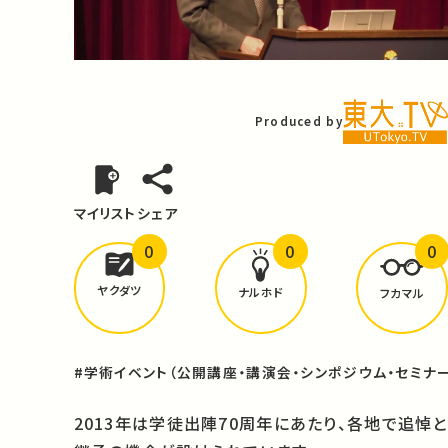
Video
Produced by
マイリスト
シェア
0
0
0
どんな学びが
ありましたか？
ヤクダツ
ナルホド
フカマル
#学術イベント（公開講座・講演会・シンポジウム・セミナー
2013年は学徒出陣70周年にあたり、各地で追悼と