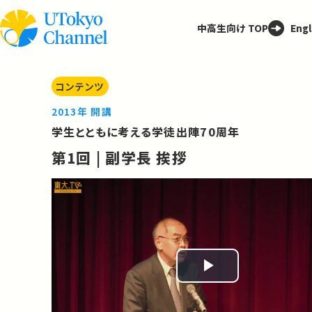
中高生向け TOP
Engl
コンテンツ
2013年 開講
学生とともに考える学徒出陣70周年
第1回 | 副学長 挨拶
Play