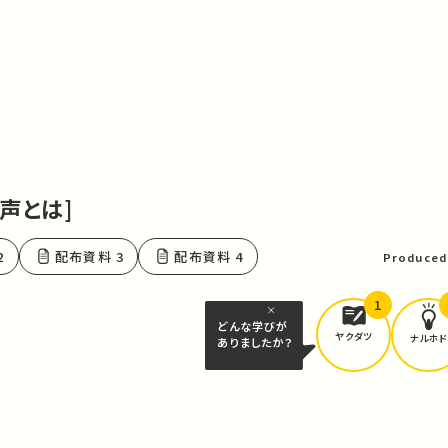
音声とは]
2
配布資料 3
配布資料 4
Produced
1
どんな学びが
ヤクダツ
ナルホド
ありましたか？