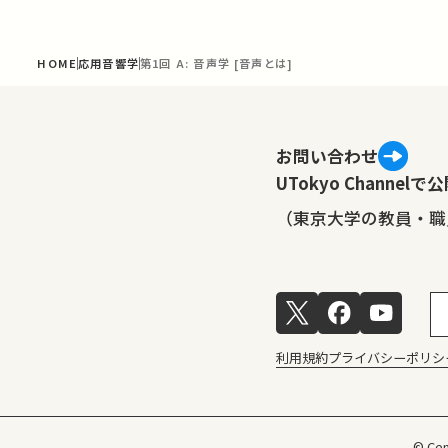
HOME
応用音響学
第1回 A: 音声学 [音声とは]
お問い合わせ
UTokyo Channe
（東京大学の教員・職
利用規約
プライバシーポリシ
© Cen