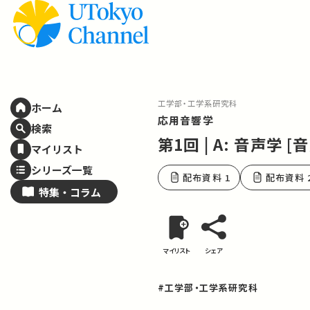
工学部・工学系研究科
ホーム
応用音響学
検索
第1回 | A: 音声学 [
マイリスト
シリーズ一覧
配布資料 1
配布資料 
特集・
コラム
マイリスト
シェア
#工学部・工学系研究科