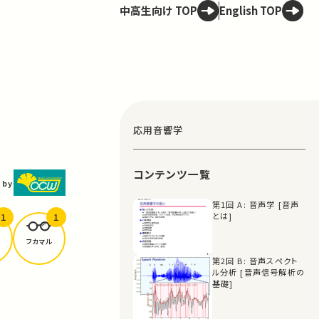
中高生向け TOP
English TOP
応用音響学
コンテンツ一覧
 by
第1回 A: 音声学 [音声
1
1
とは]
フカマル
第2回 B: 音声スペクト
ル分析 [音声信号解析の
基礎]