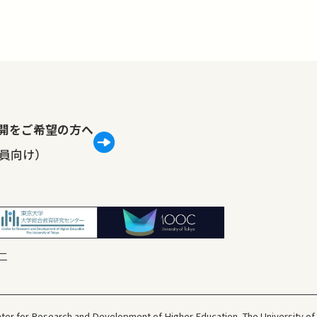
lで公開をご希望の方へ
員向け）
ー
ter for Research and Development
of Higher Education, The University of