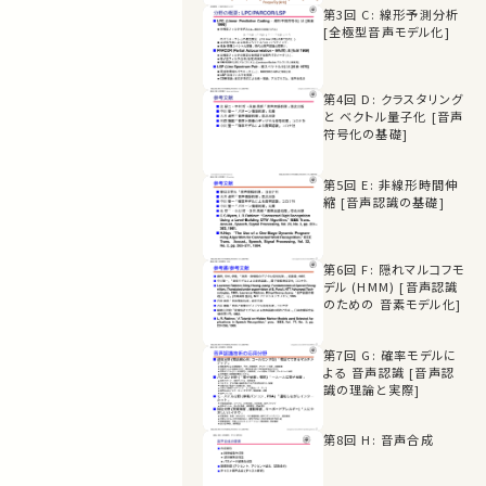
第3回 C: 線形予測分析
[全極型音声モデル化]
第4回 D: クラスタリング
と ベクトル量子化 [音声
符号化の基礎]
第5回 E: 非線形時間伸
縮 [音声認識の基礎]
第6回 F: 隠れマルコフモ
デル (HMM) [音声認識
のための 音素モデル化]
第7回 G: 確率モデルに
よる 音声認識 [音声認
識の理論と実際]
第8回 H: 音声合成