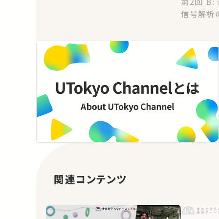
第2回 B: 音声スペクトル分析 [音声
信号解析
関連コンテンツ