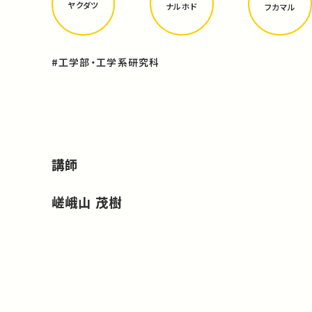
ヤクダツ
ナルホド
フカマル
#工学部・工学系研究科
講師
嵯峨山 茂樹