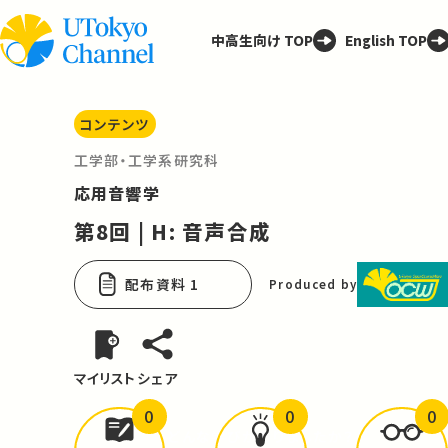
中高生向け TOP
English TOP
コンテンツ
工学部・工学系研究科
応用音響学
第8回 | H: 音声合成
配布資料 1
Produced by
マイリスト
シェア
0
0
0
どんな学びが
ありましたか？