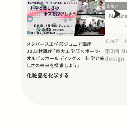
先端アー
メタバース工学部ジュニア講座
第2回 Nature centered -
2023秋講座「東大工学部×ポーラ・
オルビスホールディングス 科学と美
design
しさの未来を探求しよう」
化粧品を化学する