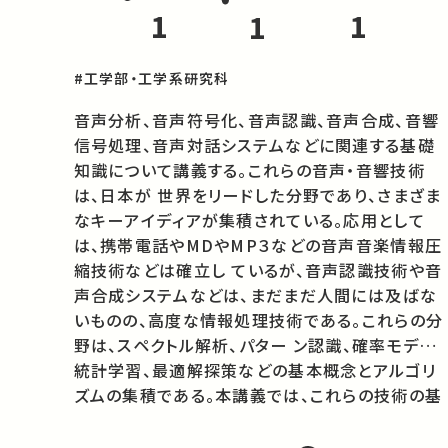
1
1
1
#工学部・工学系研究科
音声分析、音声符号化、音声認識、音声合成、音響
信号処理、音声対話システムなどに関連する基礎
知識について講義する。これらの音声・音響技術
は、日本が 世界をリードした分野であり、さまざま
なキーアイディアが集積されている。応用として
は、携帯電話やMDやMP３などの音声音楽情報圧
縮技術などは確立し ているが、音声認識技術や音
声合成システムなどは、まだまだ人間には及ばな
いものの、高度な情報処理技術である。これらの分
野は、スペクトル解析、パター ン認識、確率モデル、
統計学習、最適解探策などの基本概念とアルゴリ
ズムの集積である。本講義では、これらの技術の基
礎になる知識と概念の習得を目指す。