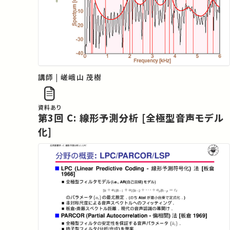
講師 | 嵯峨山 茂樹
資料あり
第3回 C: 線形予測分析 [全極型音声モデル
化]