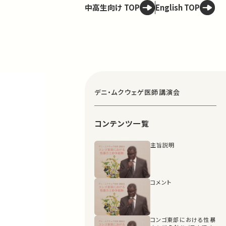
中高生向け TOP
English TOP
デニ・ムクウェゲ医師講演会
コンテンツ一覧
主旨説明
コメント
コンゴ東部における性暴