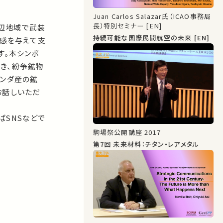
Juan Carlos Salazar氏（ICAO事務局
長）特別セミナー [EN]
辺地域で武装
持続可能な国際民間航空の未来 [EN]
感を与えて支
す。本シンポ
き、紛争鉱物
ワンダ産の鉱
お話しいただ
ばSNSなどで
駒場祭公開講座 2017
第7回 未来材料：チタン・レアメタル