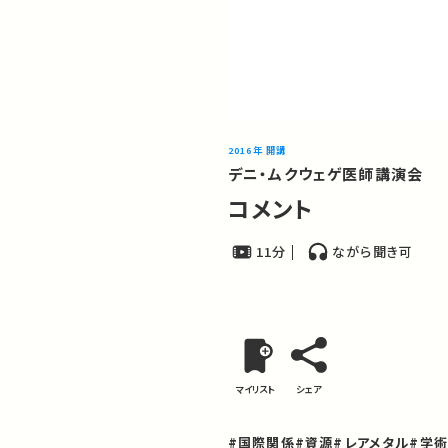
2016年 開講
デニ・ムクウェゲ医師講演会
コメント
11分
ながら聞き可
マイリスト
シェア
#国際関係
#資源
#レアメタル
#学術