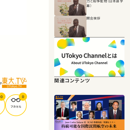
力と紛争鉱物（日本語字
幕）
開会挨拶
関連コンテンツ
y
0
0
フカマル