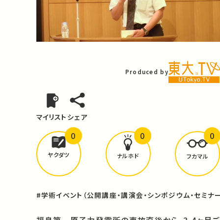
Video
Produced by
マイリスト
シェア
0
0
0
どんな学びが
ありましたか？
ヤクダツ
ナルホド
フカマル
#学術イベント（公開講座・講演会・シンポジウム・セミナー