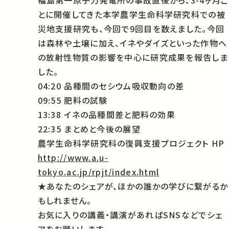
福島第一原子力発電所の事故直後から、3-4ヶ月ご
とに開催してきた本学農学生命科学研究科での被
災地支援研究も、今回で9回目を数えました。今回
は森林や土壌に加え、イネやダイズといった作物へ
の放射性物質の影響を中心に研究成果を報告しま
した。
04:20 品種間のセシウム吸収動向の差
09:55 肥料の試験
13:38 イネの品種間差と肥料の効果
22:35 まとめと今後の展望
農学生命科学研究科の復興支援プロジェクト HP
http://www.a.u-
tokyo.ac.jp/rpjt/index.html
★あなたのシェアが、ほかの誰かの学びに繋がるか
もしれません。
お気に入りの講義・講演があればSNSなどでシェ