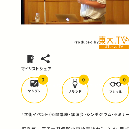
Video
Produced by
マイリスト
シェア
0
0
0
どんな学びが
ありましたか？
ヤクダツ
ナルホド
フカマル
#学術イベント（公開講座・講演会・シンポジウム・セミナー