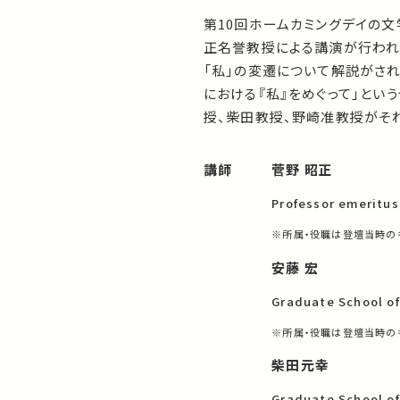
第10回ホームカミングデイの
正名誉教授による講演が行われ
「私」の変遷について解説がさ
における『私』をめぐって」とい
授、柴田教授、野崎准教授がそ
講師
菅野 昭正
Professor emeritus
※所属・役職は登壇当時の
安藤 宏
Graduate School o
※所属・役職は登壇当時の
柴田元幸
Graduate School o