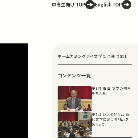
中高生向け TOP
English TOP
ホームカミングデイ文学部企画 2011
コンテンツ一覧
第1回 講演「文学の明日
を考える」
第2回 シンポジウム「現
代文学における「私」を
めぐって」