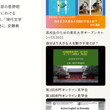
学部の菅野昭
学における
り、「現代文学
地に、安藤教
高校生のための東京大学オープンキャ
ンパス2021
自分より大きな人を動かす技とは？
第2回⾚⾨オンライン⾒学会
第2回⾚⾨オンライン⾒学会