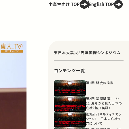
中高生向け TOP
English TOP
東日本大震災3周年国際シンポジウム
コンテンツ一覧
第1回 開会の挨拶
第2回 基調講演1 3･
11 海外から見た日本の
危機対応（英語）
第3回 パネルディスカッ
ション1 日本の危機対
応について