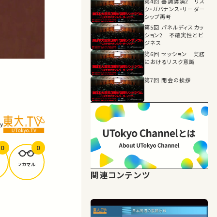
第4回 基調講演2 リス
ク・ガバナンス・リーダー
シップ再考
第5回 パネルディスカッ
ション2 不確実性とビ
ジネス
第6回 セッション 実務
におけるリスク意識
第7回 閉会の挨拶
y
0
0
フカマル
関連コンテンツ