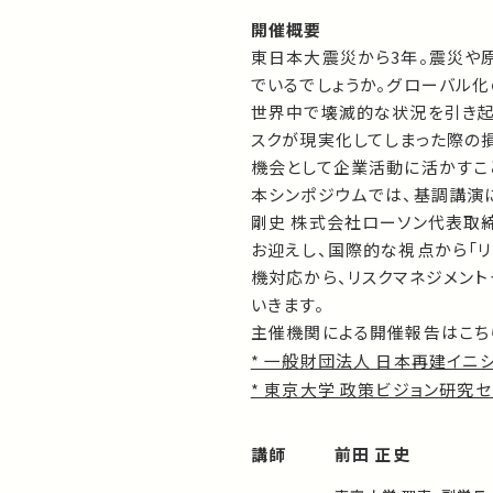
開催概要
東日本大震災から3年。震災や
でいるでしょうか。グローバル
世界中で壊滅的な状況を引き起
スクが現実化してしまった際の
機会として企業活動に活かすこ
本シンポジウムでは、基調講演
剛史 株式会社ローソン代表取締
お迎えし、国際的な視点から「リ
機対応から、リスクマネジメン
いきます。
主催機関による開催報告はこち
* 一般財団法人 日本再建イニ
* 東京大学 政策ビジョン研究
講師
前田 正史