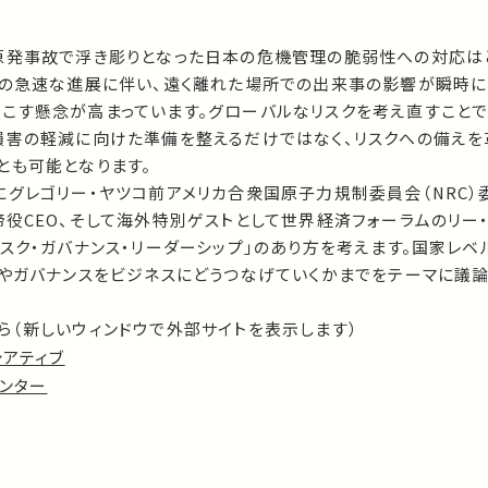
原発事故で浮き彫りとなった日本の危機管理の脆弱性への対応は
化の急速な進展に伴い、遠く離れた場所での出来事の影響が瞬時に
こす懸念が高まっています。グローバルなリスクを考え直すことで
損害の軽減に向けた準備を整えるだけではなく、リスクへの備えを
とも可能となります。
にグレゴリー・ヤツコ前アメリカ合衆国原子力規制委員会（NRC）
役CEO、そして海外特別ゲストとして世界経済フォーラムのリー
スク・ガバナンス・リーダーシップ」のあり方を考えます。国家レベ
トやガバナンスをビジネスにどうつなげていくかまでをテーマに議
ら（新しいウィンドウで外部サイトを表示します）
シアティブ
センター