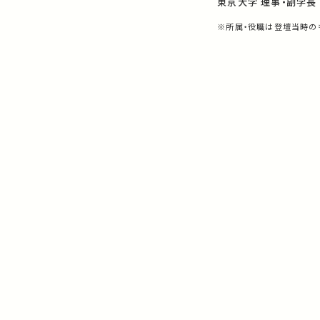
東京大学 理事・副学長
※所属・役職は登壇当時の