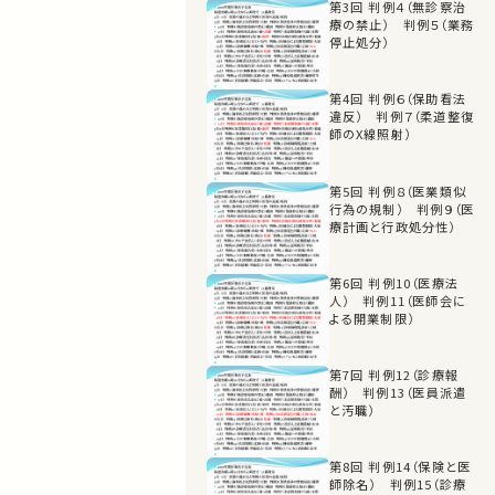
第3回 判例４（無診察治
療の禁止） 判例５（業務
停止処分）
第4回 判例６（保助看法
違反） 判例７（柔道整復
師のX線照射）
第5回 判例８（医業類似
行為の規制） 判例９（医
療計画と行政処分性）
第6回 判例10（医療法
人） 判例11（医師会に
よる開業制限）
第7回 判例12（診療報
酬） 判例13（医員派遣
と汚職）
第8回 判例14（保険と医
師除名） 判例15（診療