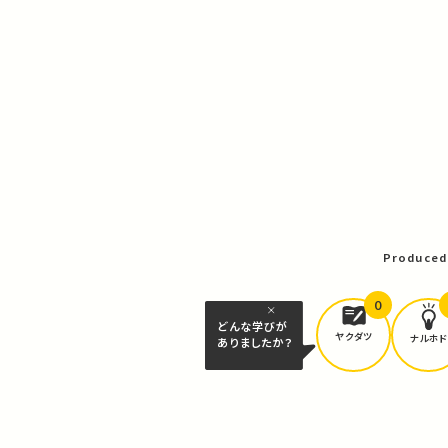
Produced
0
どんな学びが
ヤクダツ
ナルホド
ありましたか？