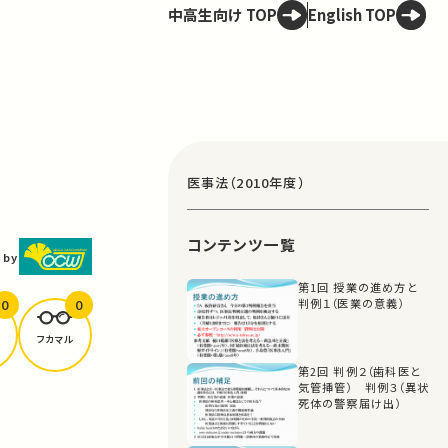
中高生向け TOP
English TOP
医事法（2010年度）
コンテンツ一覧
 by
第1回 授業の進め方と
0
0
判例１（医業の意義）
フカマル
第2回 判例２（歯科医と
気管挿管） 判例３（異状
死体の警察届け出）