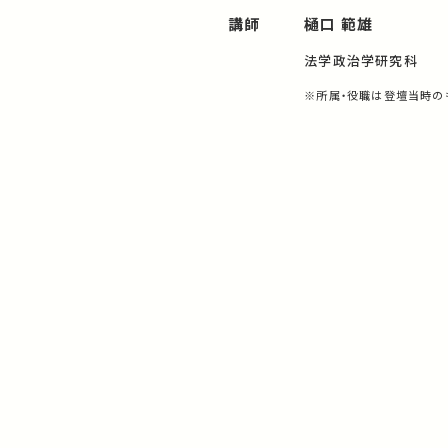
講師
樋口 範雄
法学政治学研究科
※所属・役職は登壇当時の