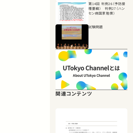
第14回 判例26（予防接
種要綱） 判例27（ハン
セン病国家賠償）
試験問題
関連コンテンツ