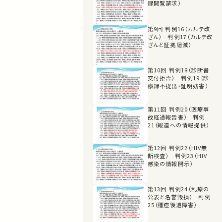
録閲覧請求）
第9回 判例16（カルテ改
ざん） 判例17（カルテ改
ざんと証拠隠滅）
第10回 判例18（診断書
交付拒否） 判例19（診
療録不提出・証明妨害）
第11回 判例20（医療事
故経過報告書） 判例
21（報道への情報提供）
第12回 判例22（HIV無
断検査） 判例23（HIV
感染の情報開示）
第13回 判例24（乱療の
公表と名誉毀損） 判例
25（種痘後遺障害）