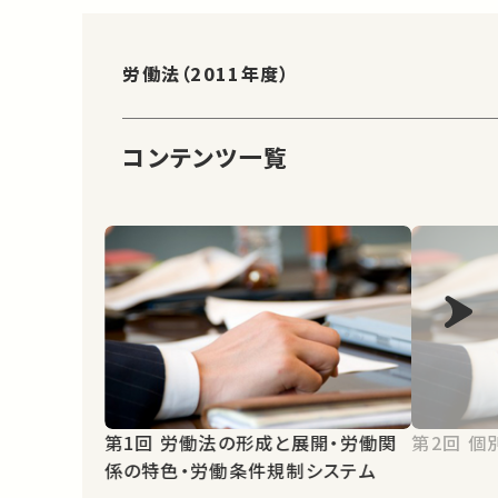
労働法（2011年度）
コンテンツ一覧
第1回 労働法の形成と展開・労働関
第2
係の特色・労働条件規制システム