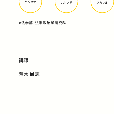
ヤクダツ
ナルホド
フカマル
#法学部・法学政治学研究科
講師
荒木 尚志