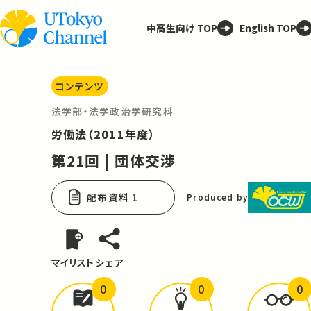
中高生向け TOP
English TOP
コンテンツ
法学部・法学政治学研究科
労働法（2011年度）
第21回 | 団体交渉
配布資料 1
Produced by
マイリスト
シェア
0
0
0
どんな学びが
ありましたか？