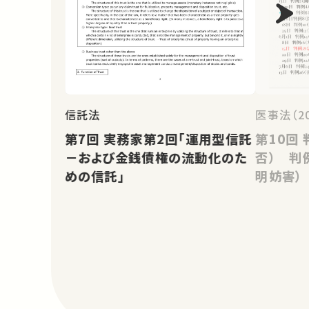
信託法
医事法（2
第7回 実務家第2回「運用型信託
第10回 判例18（診断書交付拒
－および金銭債権の流動化のた
否） 判
めの信託」
明妨害）