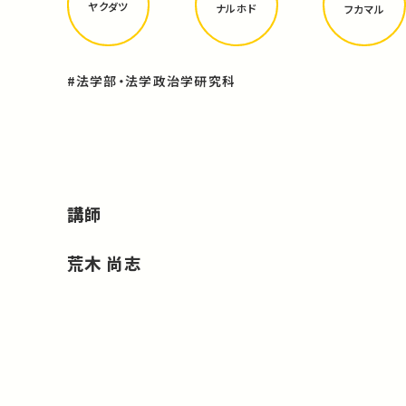
ヤクダツ
ナルホド
フカマル
#法学部・法学政治学研究科
講師
荒木 尚志