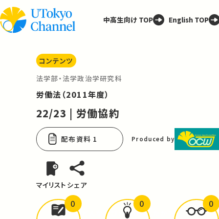
中高生向け TOP
English TOP
コンテンツ
法学部・法学政治学研究科
労働法（2011年度）
22/23 | 労働協約
配布資料 1
Produced by
マイリスト
シェア
0
0
0
どんな学びが
ありましたか？