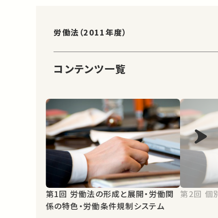
労働法（2011年度）
コンテンツ一覧
第1回 労働法の形成と展開・労働関
第2
係の特色・労働条件規制システム