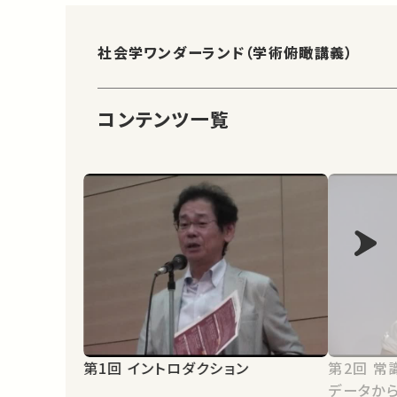
社会学ワンダーランド（学術俯瞰講義）
コンテンツ一覧
第1回 イントロダクション
第2回 常識をうまく手放す －集計
データか