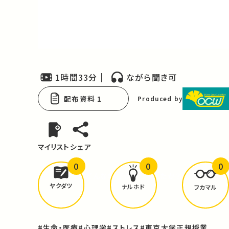
Video
1時間33分
ながら聞き可
配布資料 1
Produced by
マイリスト
シェア
0
0
0
どんな学びが
ありましたか？
ヤクダツ
ナルホド
フカマル
#生命・医療
#心理学
#ストレス
#東京大学正規授業