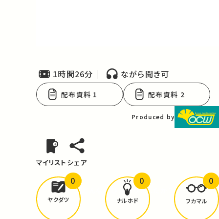
Video
1時間26分
ながら聞き可
配布資料 1
配布資料 2
Produced by
マイリスト
シェア
0
0
0
どんな学びが
ありましたか？
ヤクダツ
ナルホド
フカマル