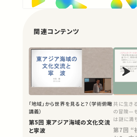
関連コンテンツ
「地域」から世界を見ると？（学術俯瞰
共に生き
講義）
の冒険—
は謎に満ち
第5回 東アジア海域の文化交流
第7回 “祖先の遺跡”は誰のもの
と寧波