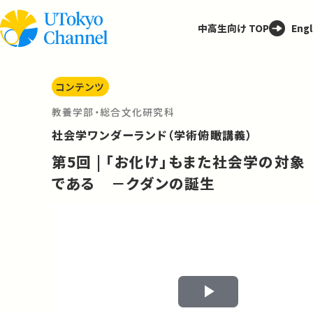
中高生向け TOP
Engl
コンテンツ
教養学部・総合文化研究科
社会学ワンダーランド（学術俯瞰講義）
第5回 | 「お化け」もまた社会学の対象
である －クダンの誕生
Play