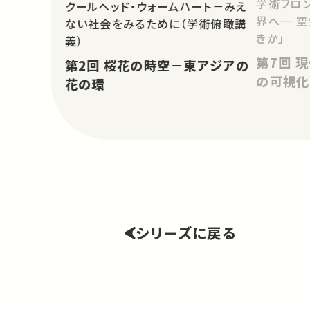
学術フロン
クールヘッド・ウォームハート－みえ
界へ― 
ない社会をみるために（学術俯瞰講
きか」
義）
第7回 現代アートにおける空気
第2回 桜花の時空－東アジアの
の可視化
花の環
シリーズに戻る