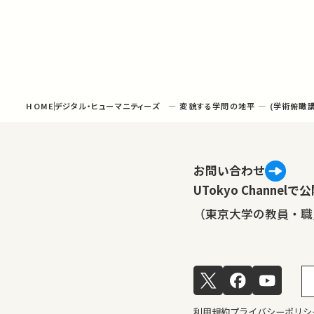
HOME
デジタル・ヒューマニティーズ ― 変貌する学問の地平 ― (学術俯瞰講
お問い合わせ
UTokyo Channe
（東京大学の教員・職
利用規約
プライバシーポリシ