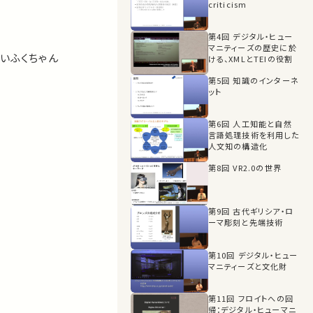
criticism
1:30:28
質疑応答
第4回 デジタル・ヒュー
マニティーズの歴史に於
だいふくちゃん
ける、XMLとTEIの役割
1:37:24
第5回 知識のインターネ
ット
第6回 人工知能と自然
言語処理技術を利用した
人文知の構造化
第8回 VR2.0の世界
第9回 古代ギリシア・ロ
ーマ彫刻と先端技術
第10回 デジタル・ヒュー
マニティーズと文化財
第11回 フロイトへの回
帰：デジタル・ヒューマニ