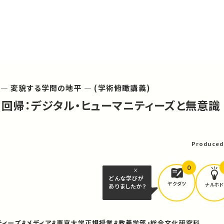
― 変貌する学問の地平 ― (学術俯瞰講義)
への回帰：デジタル・ヒューマニティーズと無意識
可
Produced
0
どんな学びが
ヤクダツ
ナルホド
ありましたか？
ティーズ
#メディア
#東京大学正規授業
#教養学部・総合文化研究科