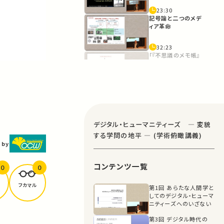
23:30
記号論と二つのメデ
ィア革命
32:23
「『不思議のメモ帳』
についての覚え書
き」
46:30
フロイトの「心の装
置」はいかに組み立
てられたか？
57:22
デジタル・ヒューマニティーズ ― 変貌
〈脳〉と〈心の装置〉
する学問の地平 ― (学術俯瞰講義)
 by
1:09:53
コンテンツ一覧
「真の不思議のメモ
0
0
帳」
フカマル
第1回 あらたな人間学と
1:18:38
してのデジタル・ヒューマ
WWW and the
ニティーズへのいざない
Universal
Library
第3回 デジタル時代の