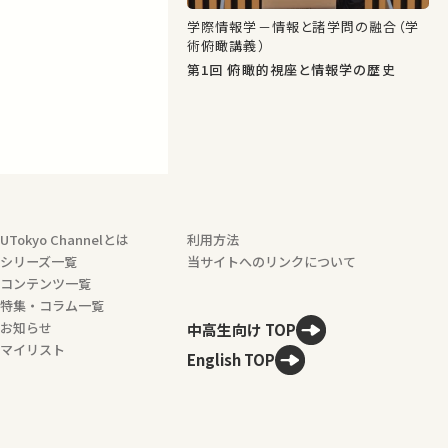
学際情報学－情報と諸学問の融合（学
術俯瞰講義）
第1回 俯瞰的視座と情報学の歴史
UTokyo Channelとは
利用方法
シリーズ一覧
当サイトへのリンクについて
コンテンツ一覧
特集・コラム一覧
お知らせ
中高生向け TOP
マイリスト
English TOP