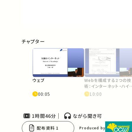
Video
チャプター
ウェブ
Webを構成する2つの技
術：インターネット・ハイ
ーテキスト
00:05
10:00
1時間46分
ながら聞き可
配布資料 1
Produced by