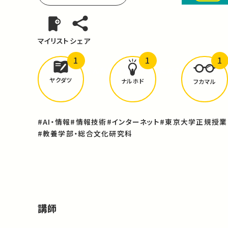
マイリスト
シェア
1
1
1
どんな学びが
ありましたか？
ヤクダツ
ナルホド
フカマル
#AI・情報
#情報技術
#インターネット
#東京大学正規授業
#教養学部・総合文化研究科
講師