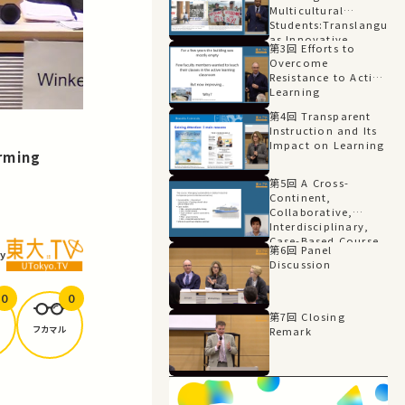
Multicultural
Students:Translanguag
as Innovative
第3回 Efforts to
Pedagogy
Overcome
Resistance to Active
Learning
第4回 Transparent
Instruction and Its
Impact on Learning
rming
第5回 A Cross-
Continent,
Collaborative,
Interdisciplinary,
Case-Based Course
第6回 Panel
y
on Technology and
Discussion
Sustainable
Development
0
0
第7回 Closing
フカマル
Remark