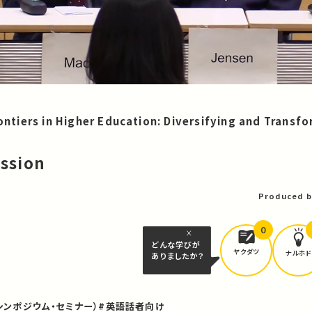
iers in Higher Education: Diversifying and Transfo
ussion
Produced b
0
どんな学びが
ヤクダツ
ナルホド
ありましたか？
シンポジウム・セミナー）
#英語話者向け