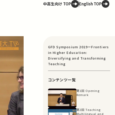
中高生向け TOP
English TOP
GFD Symposium 2019ーFrontiers
in Higher Education:
Diversifying and Transforming
Teaching
コンテンツ一覧
第1回 Opening
Remark
第2回 Teaching
Multilingual and