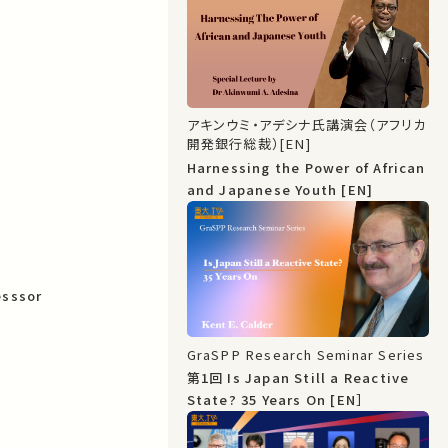
アキンウミ・アデシナ氏講演会（アフリカ
開発銀行総裁）[EN]
Harnessing the Power of African
and Japanese Youth [EN]
esssor
GraSPP Research Seminar Series
第1回 Is Japan Still a Reactive
State? 35 Years On [EN］