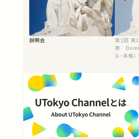
説明会
第1回 第1章 Introduction 第2
章 Domic
ル・本拠） 第3章 Personal
jurisd