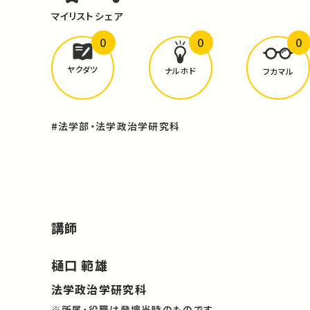
マイリスト
シェア
0
0
0
どんな学びが
ありましたか？
ヤクダツ
ナルホド
フカマル
#法学部・法学政治学研究科
講師
樋口 範雄
法学政治学研究科
※所属・役職は登壇当時のものです。