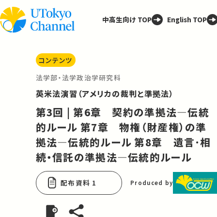
中高生向け TOP
English TOP
コンテンツ
法学部・法学政治学研究科
英米法演習（アメリカの裁判と準拠法）
第3回 | 第6章 契約の準拠法―伝統
的ルール 第7章 物権（財産権）の準
拠法―伝統的ルール 第8章 遺言･相
続・信託の準拠法―伝統的ルール
配布資料 1
Produced by