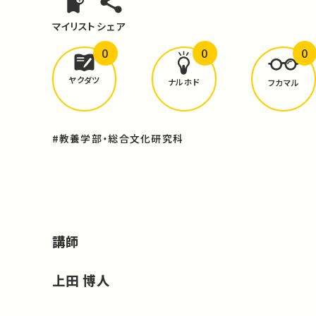
マイリスト
シェア
0
0
0
どんな学びが
ありましたか？
ヤクダツ
ナルホド
フカマル
#教養学部・総合文化研究科
講師
上田 博人