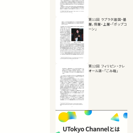
第11回 ラプラタ諸国・基
層，傍層・上層・「ポップコ
ーン」
第12回 フィリピン・クレ
オール語・「ごみ箱」