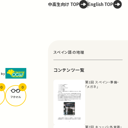
中高生向け TOP
English TOP
スペイン語の地理
コンテンツ一覧
 by
第1回 スペイン・準備・
0
0
「メガネ」
フカマル
第2回 キューバ・外来語・