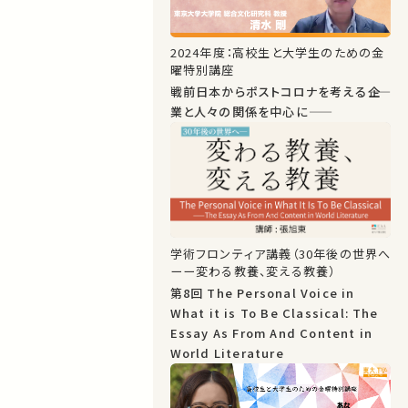
2024年度：高校生と大学生のための金
曜特別講座
戦前日本からポストコロナを考える――企
業と人々の関係を中心に――
学術フロンティア講義（30年後の世界へ
ーー変わる教養、変える教養）
第8回 The Personal Voice in
What it is To Be Classical: The
Essay As From And Content in
World Literature