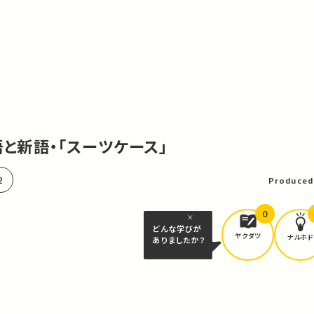
古語と新語・「スーツケース」
2
Produced
0
どんな学びが
ヤクダツ
ナルホド
ありましたか？