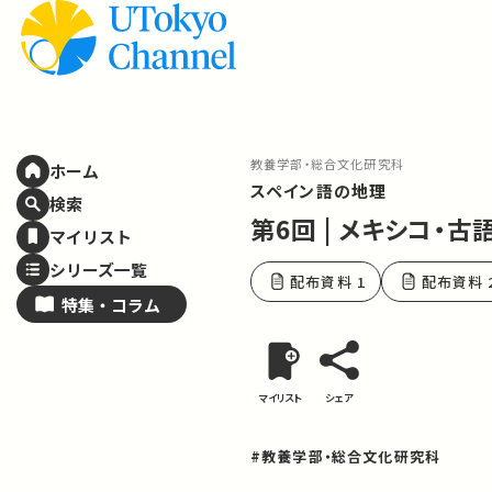
教養学部・総合文化研究科
ホーム
スペイン語の地理
検索
第6回 | メキシコ・
マイリスト
シリーズ一覧
配布資料 1
配布資料 
特集・
コラム
マイリスト
シェア
#教養学部・総合文化研究科