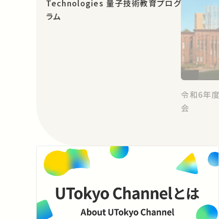
Technologies 量子技術教育プログ
ラム
令和6年
会