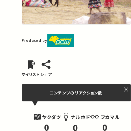
Produced by
マイリスト
シェア
コンテンツの
リアクション数
ヤクダツ
フカマル
ナルホド
0
0
0