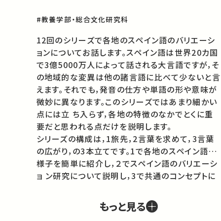
#教養学部・総合文化研究科
12回のシリーズで各地のスペイン語のバリエーシ
ョンについてお話します。スペイン語は世界20カ国
で3億5000万人によって話される大言語ですが，そ 
の地域的な変異は他の諸言語に比べて少ないと言
えます。それでも，発音の仕方や単語の形や意味が
微妙に異なります。このシリーズではあまり細かい
点には立 ち入らず，各地の特徴のなかでとくに重
要だと思われる点だけを説明します。

シリーズの構成は，1旅先，2言葉を求めて，3言葉
の広がり，の3本立てです。1で各地のスペイン語の
様子を簡単に紹介し，２でスペイン語のバリエーシ
ョ ン研究について説明し，3で共通のコンセプトに
ついて，世界中のスペイン語を見渡すことにしまし
ょう。私たちの研究グループの調査結果の一部をピ
もっと見る
ックアッ プします。