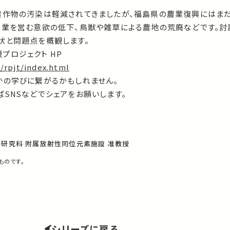
農作物の汚染は軽減されてきましたが、福島県の農業復興にはま
農業を営む意欲の低下、鳥獣や雑草による農地の荒廃などです。討
状と問題点を概観します。
プロジェクト HP
/rpjt/index.html
かの学びに繋がるかもしれません。
SNSなどでシェアをお願いします。
学研究科 附属放射性同位元素施設 准教授
ものです。
シリーズに戻る