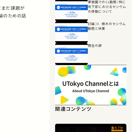
果樹園でのCs動態：特に
地下部におけるセシウム
だまだ課題が
の移動について
論のための話
討論：II. 樹木のセシウム
動態と林業
閉会の辞
関連コンテンツ