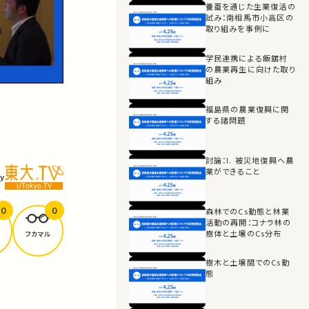
養蚕を通じた生業復活の
試み：南相馬市小高区の
取り組みを事例に
学民連携による飯舘村
の農業再生に向けた取り
組み
福島県の農業復興に関
する諸問題
討論：I. 被災地復興へ農
業ができること
y
0
0
森林でのCs動態と林業
活動の再開：コナラ林の
樹体と土壌のCs分布
フカマル
樹木と土壌間でのCs動
態