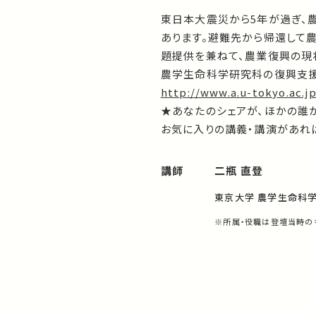
東日本大震災から5年が過ぎ、
あります。避難先から帰還して
題提供を兼ねて、農業復興の現
農学生命科学研究科の復興支援
http://www.a.u-tokyo.ac.jp
★あなたのシェアが、ほかの誰
お気に入りの講義・講演があれば
講師
二瓶 直登
東京大学 農学生命科
※所属・役職は登壇当時の