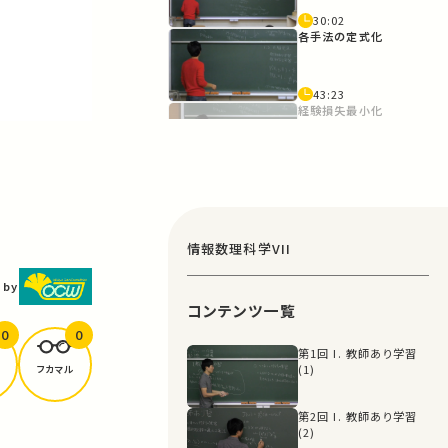
30:02
各手法の定式化
43:23
経験損失最小化
44:24
MAP推定
54:14
情報数理科学VII
正則化つき経験損失
最小化
 by
コンテンツ一覧
1:12:56
潜在変数モデルの最
0
0
尤推定
第1回 I. 教師あり学習
(1)
フカマル
1:23:28
第2回 I. 教師あり学習
(2)