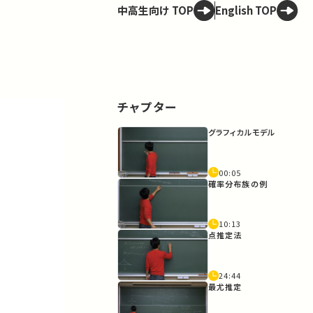
中高生向け TOP
English TOP
チャプター
グラフィカルモデル
00:05
確率分布族の例
10:13
点推定法
24:44
最尤推定