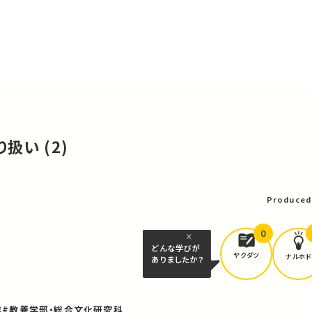
り扱い (2)
可
Produced
0
どんな学びが
ヤクダツ
ナルホド
ありましたか？
業
#教養学部・総合文化研究科