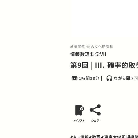
教養学部・総合文化研究科
情報数理科学VII
第9回 | III. 確率的取
1時間39分
ながら聞き
マイリスト
シェア
#AI・情報
#数理
#東京大学正規授