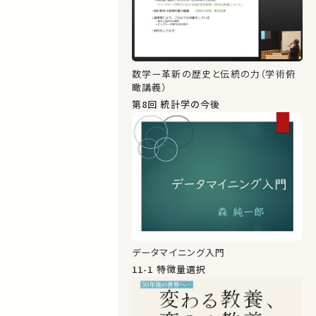
数学ー革新の歴史と伝統の力（学術俯
瞰講義）
第8回 統計学の今後
データマイニング入門
11-1 特徴量選択