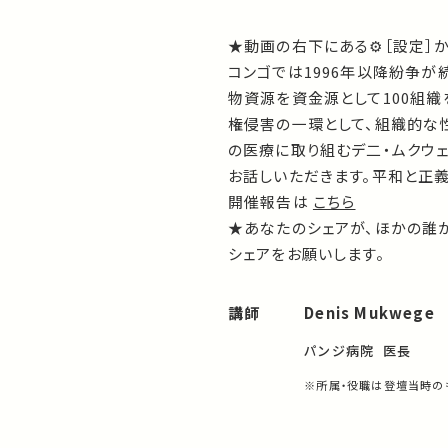
★動画の右下にある⚙［設定］
コンゴでは1996年以降紛争が
物資源を資金源として100組
権侵害の一環として、組織的な
の医療に取り組むデ二・ムクウ
お話しいただきます。平和と正
開催報告は
こちら
★あなたのシェアが、ほかの誰
シェアをお願いします。
講師
Denis Mukwege
パンジ病院 医長
※所属・役職は登壇当時の