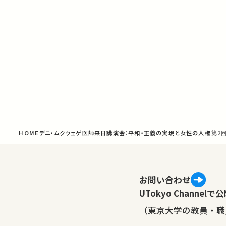
HOME
デニ・ムクウェゲ医師来日講演会：平和・正義の実現と女性の人権
第2
お問い合わせ
UTokyo Channe
（東京大学の教員・職