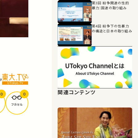
第3回 紛争関連の性的
暴力：国連の取り組み
第4回 紛争下の性暴力
の構造と日本の取り組み
y
関連コンテンツ
0
0
フカマル