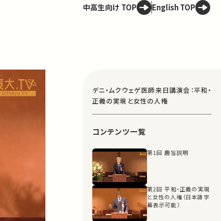
中高生向け TOP
English TOP
デニ・ムクウェゲ医師来日講演会：平和・
正義の実現と女性の人権
コンテンツ一覧
第1回 趣旨説明
第2回 平和・正義の実現
と女性の人権（日本語字
幕表示可能）