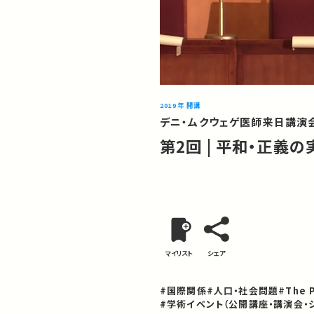
2019年 開講
デニ・ムクウェゲ医師来日講演
第2回 | 平和・正
マイリスト
シェア
#国際関係
#人口・社会問題
#The P
#学術イベント（公開講座・講演会・