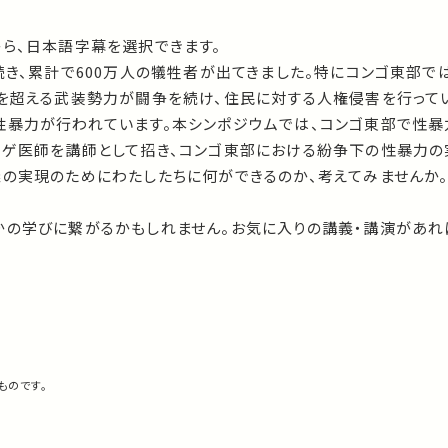
から、日本語字幕を選択できます。
続き、累計で600万人の犠牲者が出てきました。特にコンゴ東部で
織を超える武装勢力が闘争を続け、住民に対する人権侵害を行って
性暴力が行われています。本シンポジウムでは、コンゴ東部で性
ェゲ医師を講師として招き、コンゴ東部における紛争下の性暴力の
義の実現のためにわたしたちに何ができるのか、考えてみませんか
かの学びに繋がるかもしれません。お気に入りの講義・講演があれ
ものです。