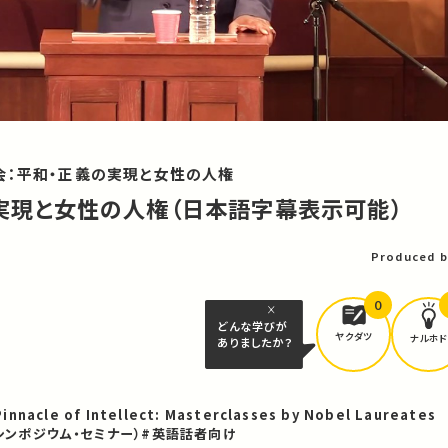
会：平和・正義の実現と女性の人権
義の実現と女性の人権（日本語字幕表示可能）
Produced b
0
どんな学びが
ヤクダツ
ナルホド
ありましたか？
innacle of Intellect: Masterclasses by Nobel Laureates
シンポジウム・セミナー）
#英語話者向け