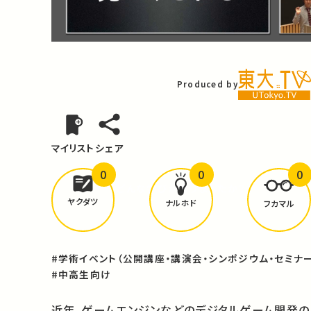
Video
Produced by
マイリスト
シェア
0
0
0
どんな学びが
ありましたか？
ヤクダツ
ナルホド
フカマル
#学術イベント（公開講座・講演会・シンポジウム・セミナー
#中高生向け
近年、ゲームエンジンなどのデジタルゲーム開発の