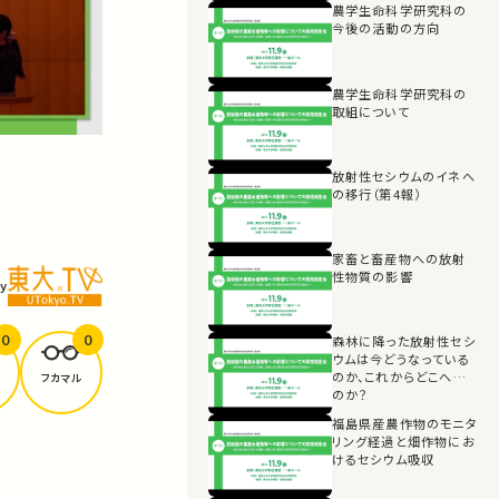
農学生命科学研究科の
今後の活動の方向
農学生命科学研究科の
取組について
放射性セシウムのイネへ
の移行（第4報）
家畜と畜産物への放射
性物質の影響
y
0
0
森林に降った放射性セシ
ウムは今どうなっている
のか、これからどこへいく
フカマル
のか？
福島県産農作物のモニタ
リング経過と畑作物にお
けるセシウム吸収