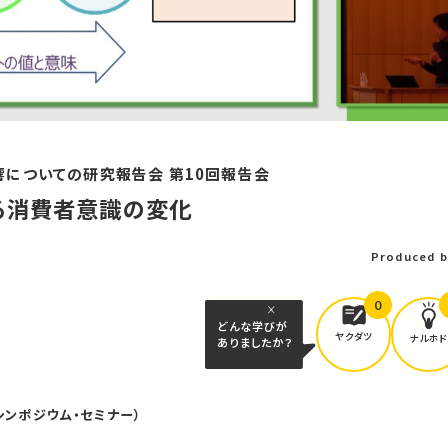
についての研究報告会 第10回報告会
る消費者意識の変化
Produced b
0
どんな学びが
ヤクダツ
ナルホド
ありましたか？
シンポジウム・セミナー）