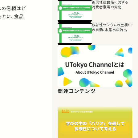
被災地産食品に対する
消費者意識の変化
への信頼はど
もとに、食品
放射性セシウムの土壌中
の挙動、水系への流出
関連コンテンツ