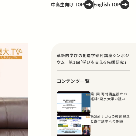
中高生向け TOP
English TOP
革新的学びの創造学寄付講座シンポジ
ウム 第1回「学びを支える先端研究」
コンテンツ一覧
第1回 寄付講座設立の
経緯・東京大学の狙い
第2回 ナガセの教育理念
と寄付講座への期待