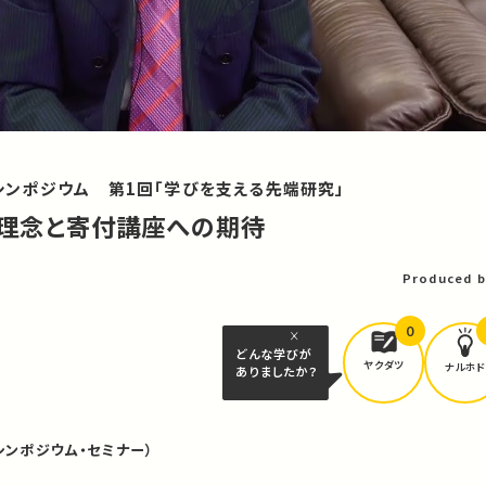
ンポジウム 第1回「学びを支える先端研究」
教育理念と寄付講座への期待
Produced b
0
どんな学びが
ヤクダツ
ナルホド
ありましたか？
シンポジウム・セミナー）