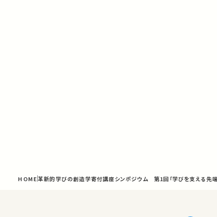
HOME
革新的学びの創造学寄付講座シンポジウム 第1回「学びを支える先端