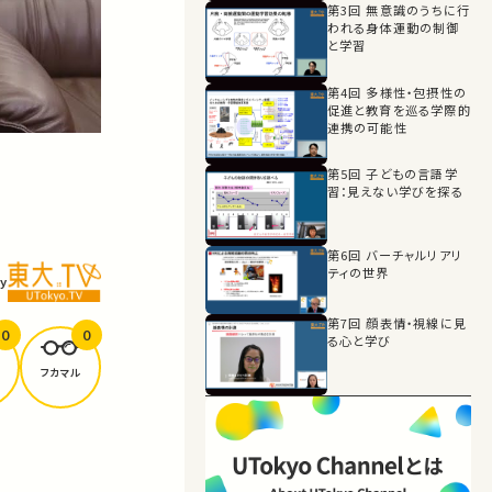
第3回 無意識のうちに行
われる身体運動の制御
と学習
第4回 多様性・包摂性の
促進と教育を巡る学際的
連携の可能性
第5回 子どもの言語学
習：見えない学びを探る
第6回 バーチャルリアリ
ティの世界
y
第7回 顔表情・視線に見
0
0
る心と学び
フカマル