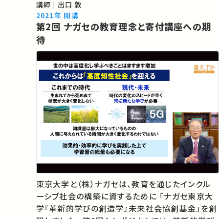
す。 ★あなたのシェアが、ほかの誰かの学びに繋が
講師 | 出口 敦
るかもしれません。 お気に入りの講義・講演があれ
2021年 開講
第2回 ナガセの教育理念と寄付講座への期
ばSNSなどでシェアをお願いします。
待
東京大学と（株）ナガセは、教育を通じたインクル
ーシブ社会の構築に資するために 「ナガセ東京大
学『革新的学びの創造学』未来社会協創基金」を創