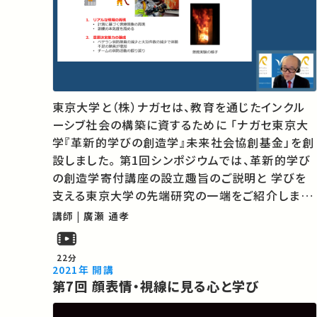
東京大学と（株）ナガセは、教育を通じたインクル
ーシブ社会の構築に資するために 「ナガセ東京大
学『革新的学びの創造学』未来社会協創基金」を創
設しました。 第1回シンポジウムでは、革新的学び
の創造学寄付講座の設立趣旨のご説明と 学びを
支える東京大学の先端研究の一端をご紹介しま
す。 ★あなたのシェアが、ほかの誰かの学びに繋が
講師 | 廣瀬 通孝
るかもしれません。 お気に入りの講義・講演があれ
ばSNSなどでシェアをお願いします。
22分
2021年 開講
第7回 顔表情・視線に見る心と学び