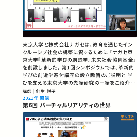
東京大学と株式会社ナガセは、教育を通じたイン
クルーシブ社会の構築に資するために 「ナガセ東
京大学『革新的学びの創造学』未来社会協創基金」
を創設しました。 第1回シンポジウムでは、革新的
学びの創造学寄付講座の設立趣旨のご説明と 学
びを支える東京大学の先端研究の一端をご紹介し
ます。 講師：針生悦子 ★あなたのシェアが、ほかの
講師 | 針生 悦子
誰かの学びに繋がるかもしれません。 お気に入り
2021年 開講
第6回 バーチャルリアリティの世界
の講義・講演があればSNSなどでシェア…