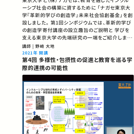
東京大学と（株）ナガセは、教育を通じたインクル
ーシブ社会の構築に資するために 「ナガセ東京大
学『革新的学びの創造学』未来社会協創基金」を創
設しました。 第1回シンポジウムでは、革新的学び
の創造学寄付講座の設立趣旨のご説明と 学びを
支える東京大学の先端研究の一端をご紹介しま
す。 ★あなたのシェアが、ほかの誰かの学びに繋が
講師 | 野崎 大地
るかもしれません。 お気に入りの講義・講演があれ
2021年 開講
第4回 多様性・包摂性の促進と教育を巡る学
ばSNSなどでシェアをお願いします。
際的連携の可能性