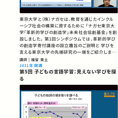
東京大学と（株）ナガセは、教育を通じたインクル
ーシブ社会の構築に資するために 「ナガセ東京大
学『革新的学びの創造学』未来社会協創基金」を創
設しました。 第1回シンポジウムでは、革新的学び
の創造学寄付講座の設立趣旨のご説明と 学びを
支える東京大学の先端研究の一端をご紹介しま
す。 講師：福留東土 ★あなたのシェアが、ほかの誰
講師 | 福留 東土
かの学びに繋がるかもしれません。 お気に入りの
2021年 開講
第5回 子どもの言語学習：見えない学びを探
講義・講演があればSNSなどでシェ…
る