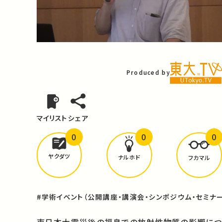
Video
Produced by
マイリスト
シェア
0
0
0
どんな学びが
ありましたか？
ヤクダツ
ナルホド
フカマル
#学術イベント（公開講座・講演会・シンポジウム・セミナー