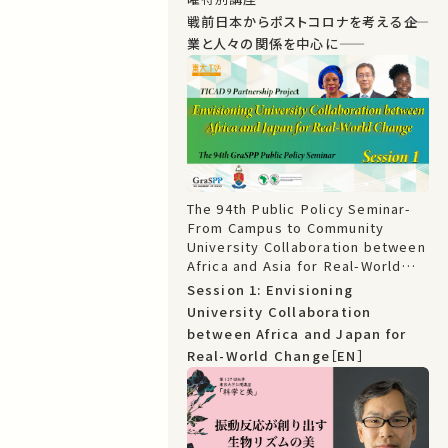
戦前日本からポストコロナを考える――企
業と人々の関係を中心に――
The 94th Public Policy Seminar-
From Campus to Community
University Collaboration between
Africa and Asia for Real-World
Change: TICAD 9 Partnership
Session 1: Envisioning
Project
University Collaboration
between Africa and Japan for
Real-World Change［EN］