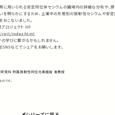
際に用いられる安定同位体セシウムの圃場内の詳細な分布や、
いを明らかにするため、土壌中の形態別の放射性セシウムや安定
をおこないました。
プロジェクト HP
/rpjt/index.html
かの学びに繋がるかもしれません。
SNSなどでシェアをお願いします。
学研究科 附属放射性同位元素施設 准教授
ものです。
シリーズに戻る