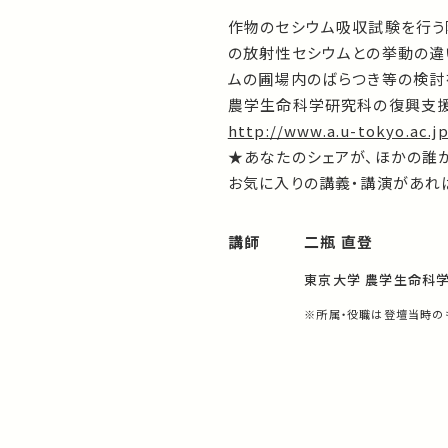
作物のセシウム吸収試験を行う
の放射性セシウムとの挙動の違
ムの圃場内のばらつき等の検討
農学生命科学研究科の復興支援
http://www.a.u-tokyo.ac.jp
★あなたのシェアが、ほかの誰
お気に入りの講義・講演があれば
講師
二瓶 直登
東京大学 農学生命科
※所属・役職は登壇当時の