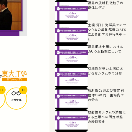
福島の放射性微粒子の
正体は何か
土壌-河川-海洋系でのセ
シウムの挙動解析：XAFS
による化学素過程を中心
に
福島畑地土壌における
カリウム動態について
有機物が多い土壌にお
けるセシウムの再分布
y
0
0
放射性Csおよび安定同
位体Csの同一圃場内で
の分布
フカマル
放射性セシウムの添加に
よる土壌への固定状態
の経時変化