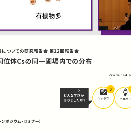
についての研究報告会 第12回報告会
同位体Csの同一圃場内での分布
Produced b
0
どんな学びが
ヤクダツ
ナルホド
ありましたか？
シンポジウム・セミナー）