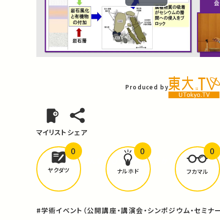
Play
Video
Produced by
マイリスト
シェア
0
0
0
どんな学びが
ありましたか？
ヤクダツ
ナルホド
フカマル
#学術イベント（公開講座・講演会・シンポジウム・セミナー