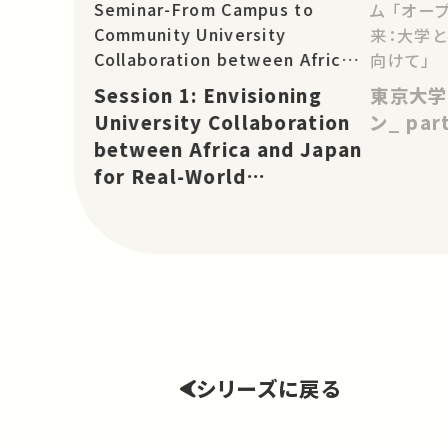
Seminar-From Campus to
ム 「オー
Community University
来：大学
Collaboration between Africa
向けて」
and Asia for Real-World
Session 1: Envisioning
東京大学
Change: TICAD 9 Partnership
University Collaboration
ン_ pa
Project
between Africa and Japan
for Real-World
Change［EN］
シリーズに戻る