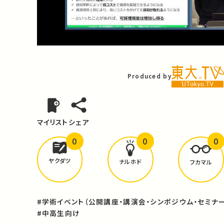
Video
Produced by
マイリスト
シェア
0
0
0
どんな学びが
ありましたか？
ヤクダツ
ナルホド
フカマル
#学術イベント（公開講座・講演会・シンポジウム・セミナー
#中高生向け