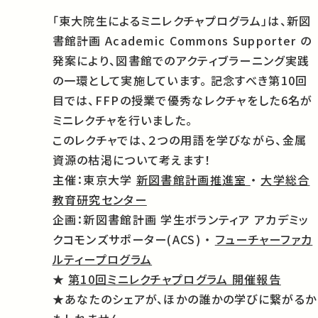
「東大院生によるミニレクチャプログラム」は、新図
書館計画 Academic Commons Supporter の
発案により、図書館でのアクティブラーニング実践
の一環として実施しています。 記念すべき第10回
目では、FFPの授業で優秀なレクチャをした6名が
ミニレクチャを行いました。
このレクチャでは、２つの用語を学びながら、金属
資源の枯渇について考えます！
主催：東京大学
新図書館計画推進室
・
大学総合
教育研究センター
企画：新図書館計画 学生ボランティア アカデミッ
クコモンズサポーター(ACS) ・
フューチャーファカ
ルティープログラム
★
第10回ミニレクチャプログラム 開催報告
★あなたのシェアが、ほかの誰かの学びに繋がるか