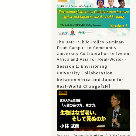
The 94th Public Policy Seminar-
From Campus to Community
University Collaboration between
Africa and Asia for Real-World
Change: TICAD 9 Partnership
Session 1: Envisioning
Project
University Collaboration
between Africa and Japan for
Real-World Change［EN］