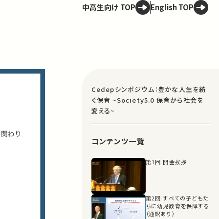
中高生向け TOP
English TOP
Cedepシンポジウム：豊かな人生を紡
ぐ保育 ~Society5.0 保育から社会を
変える~
コンテンツ一覧
第1回 開会挨拶
第2回 すべての子どもた
ちに幼児教育を保障する
（通訳あり）