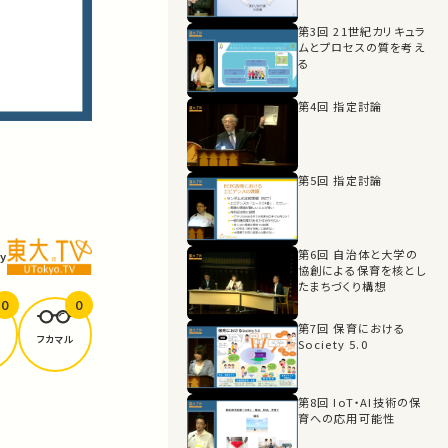
第3回 21世紀カリキュラ
ムとプロセスの質を考え
る
第4回 指定討論
第5回 指定討論
第6回 自治体と大学の
y
協創による保育を核とし
たまちづくり構想
0
0
第7回 保育における
フカマル
Society 5.0
第8回 IoT・AI技術の保
育への応用可能性