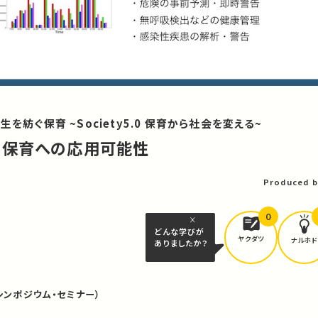
を紡ぐ保育 ~Society5.0 保育から社会を変える~
技術の保育への応用可能性
Produced b
0
どんな学びが
ヤクダツ
ナルホド
ありましたか？
シンポジウム・セミナー）