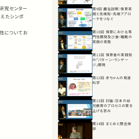
育研究センター
第9回 趣旨説明：保育実
践と先端知・先端アプロ
迎えたシンポ
ーチをつなぐ
能性についてお
第10回 保育における専
門性開発及び食・睡眠の
実践の実態
第11回 保育者の実践知
の「パターン・ランゲー
ジ」開発
第12回 赤ちゃんの発達
科学
第13回 討論：日本の幼
児教育のプロセスの質を
上げる営み
第14回 まとめと閉会挨
拶