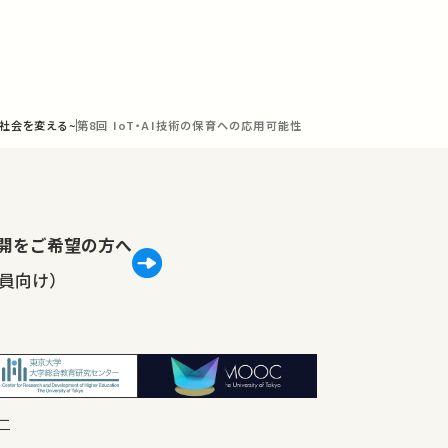
ら社会を変える~
第8回 IoT・AI技術の保育への応用可能性
lで公開をご希望の方へ
員向け）
ー