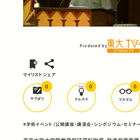
Video
Produced by
マイリスト
シェア
0
0
0
どんな学びが
ありましたか？
ヤクダツ
ナルホド
フカマル
#学術イベント（公開講座・講演会・シンポジウム・セミナー