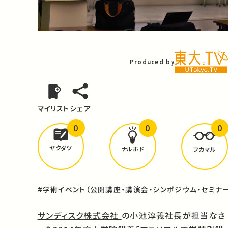
Video
Produced by
マイリスト
シェア
0
0
0
どんな学びが
ありましたか？
ヤクダツ
ナルホド
フカマル
#学術イベント（公開講座・講演会・シンポジウム・セミナー
サンディスク株式会社
の小池淳義社長が担当なさ