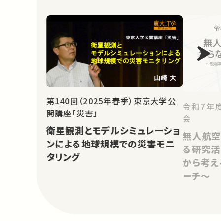
第140回（2025年春季）東京大学公
令和７年
開講座「災害」
会
衛星観測とモデルシミュレーショ
無人航空
ンによる地球規模での災害モニ
る研究活
タリング
から考え
ーチ～