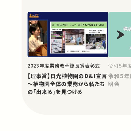
2023年度業務改革総長賞表彰式
令和５年
【理事賞】日光植物園のD＆I宣言
令和５年
～植物園全体の業務から私たち
明会
の「出来る」を見つける