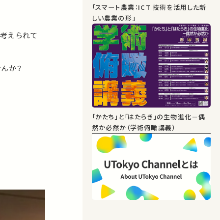
「スマート農業：ICT 技術を活用した新
しい農業の形」
と考えられて
せんか？
「かたち」と「はたらき」の生物進化－偶
然か必然か（学術俯瞰講義）