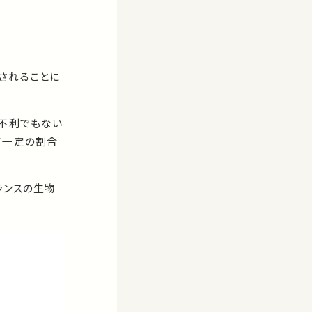
されることに
不利でもない
て一定の割合
ランスの生物